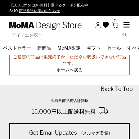
【10% Off or 送料無料】
選べるクーポン配布中
8/10
商品発送休業のお知らせ
0
ベストセラー
新商品
MoMA限定
ギフト
セール
すべ
申し訳ございません。
ご指定の商品は販売終了か、ただ今お取扱いできない商品
です。
ホームへ戻る
Back To Top
※通常商品税込計算時
15,000円以上配送料無料
Get Email Updates
(メルマガ登録)