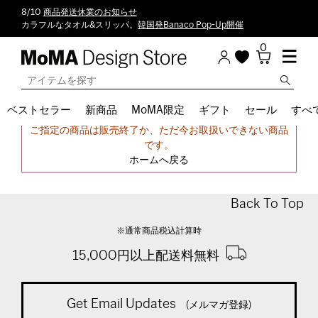
8/10
商品発送休業のお知らせ
カラフルなタオル&スリッパ。
韓国発Banaco Pop-Up開催
0
ベストセラー
新商品
MoMA限定
ギフト
セール
すべ
申し訳ございません。
ご指定の商品は販売終了か、ただ今お取扱いできない商品
です。
ホームへ戻る
Back To Top
※通常商品税込計算時
15,000円以上配送料無料
Get Email Updates
(メルマガ登録)