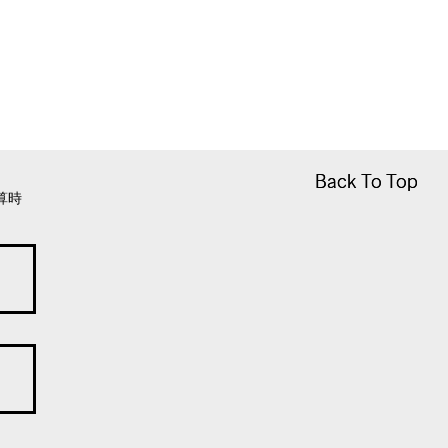
Back To Top
Back To Top
算時