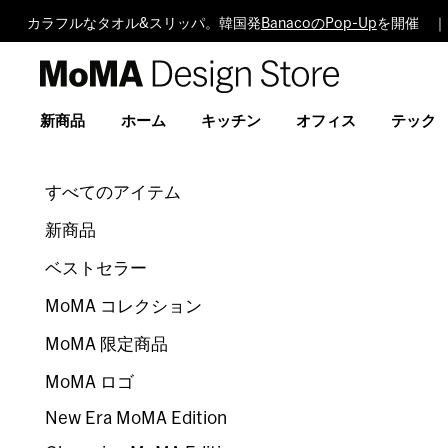
カラフルなタオル&スリッパ。韓国発
BanacoのPop-Up
を開催 ｜
MoMA
Design
Store
新商品
ホーム
キッチン
オフィス
テック
すべてのアイテム
新商品
ベストセラー
MoMA コレクション
MoMA 限定商品
MoMA ロゴ
New Era MoMA Edition