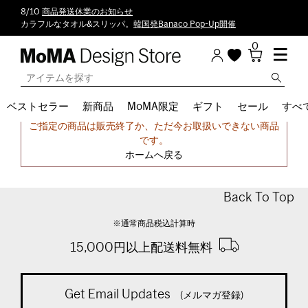
8/10
商品発送休業のお知らせ
カラフルなタオル&スリッパ。
韓国発Banaco Pop-Up開催
0
ベストセラー
新商品
MoMA限定
ギフト
セール
すべ
申し訳ございません。
ご指定の商品は販売終了か、ただ今お取扱いできない商品
です。
ホームへ戻る
Back To Top
※通常商品税込計算時
15,000円以上配送料無料
Get Email Updates
(メルマガ登録)