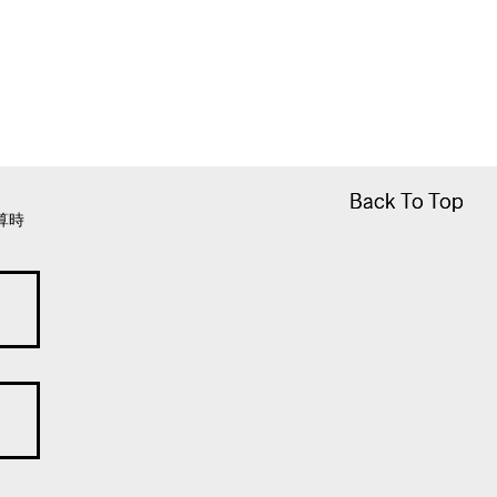
Back To Top
Back To Top
算時