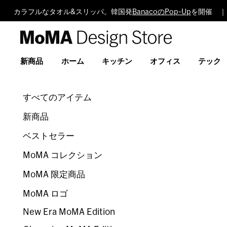
カラフルなタオル&スリッパ。韓国発
BanacoのPop-Up
を開催 ｜
MoMA
Design
Store
新商品
ホーム
キッチン
オフィス
テック
すべてのアイテム
新商品
ベストセラー
MoMA コレクション
MoMA 限定商品
MoMA ロゴ
New Era MoMA Edition