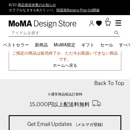
8/10
商品発送休業のお知らせ
カラフルなタオル&スリッパ。
韓国発Banaco Pop-Up開催
0
ベストセラー
新商品
MoMA限定
ギフト
セール
すべ
申し訳ございません。
ご指定の商品は販売終了か、ただ今お取扱いできない商品
です。
ホームへ戻る
Back To Top
※通常商品税込計算時
15,000円以上配送料無料
Get Email Updates
(メルマガ登録)