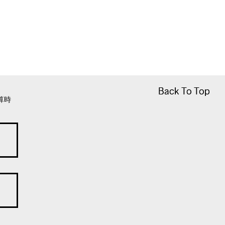
Back To Top
Back To Top
算時