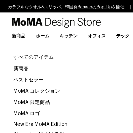
カラフルなタオル&スリッパ。韓国発
BanacoのPop-Up
を開催 ｜
MoMA
Design
Store
新商品
ホーム
キッチン
オフィス
テック
すべてのアイテム
新商品
ベストセラー
MoMA コレクション
MoMA 限定商品
MoMA ロゴ
New Era MoMA Edition