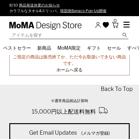
8/10
商品発送休業のお知らせ
カラフルなタオル&スリッパ。
韓国発Banaco Pop-Up開催
0
ベストセラー
新商品
MoMA限定
ギフト
セール
すべ
申し訳ございません。
ご指定の商品は販売終了か、ただ今お取扱いできない商品
です。
ホームへ戻る
Back To Top
※通常商品税込計算時
15,000円以上配送料無料
Get Email Updates
(メルマガ登録)