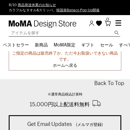
8/10
商品発送休業のお知らせ
カラフルなタオル&スリッパ。
韓国発Banaco Pop-Up開催
0
ベストセラー
新商品
MoMA限定
ギフト
セール
すべ
申し訳ございません。
ご指定の商品は販売終了か、ただ今お取扱いできない商品
です。
ホームへ戻る
Back To Top
※通常商品税込計算時
15,000円以上配送料無料
Get Email Updates
(メルマガ登録)