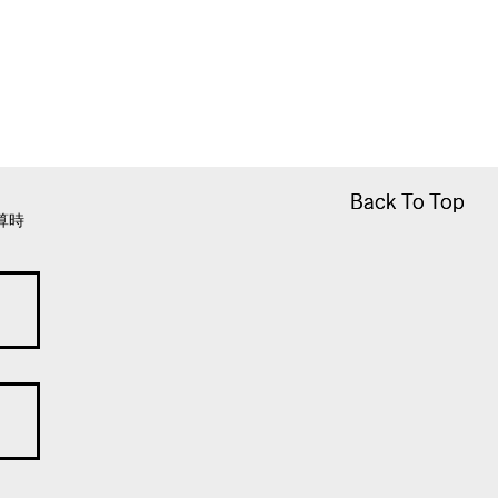
Back To Top
Back To Top
算時