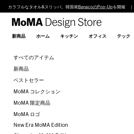
カラフルなタオル&スリッパ。韓国発
BanacoのPop-Up
を開催 ｜
MoMA
Design
Store
新商品
ホーム
キッチン
オフィス
テック
すべてのアイテム
新商品
ベストセラー
MoMA コレクション
MoMA 限定商品
MoMA ロゴ
New Era MoMA Edition