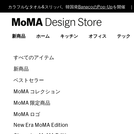
カラフルなタオル&スリッパ。韓国発
BanacoのPop-Up
を開催 ｜
MoMA
Design
Store
新商品
ホーム
キッチン
オフィス
テック
すべてのアイテム
新商品
ベストセラー
MoMA コレクション
MoMA 限定商品
MoMA ロゴ
New Era MoMA Edition