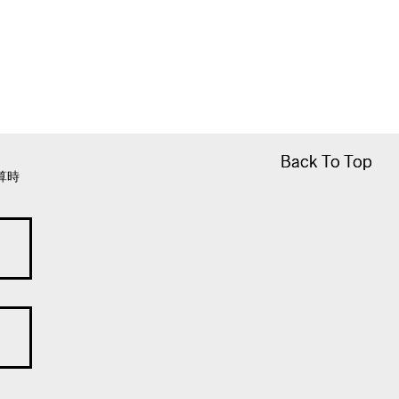
Back To Top
Back To Top
算時