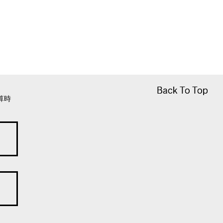
Back To Top
Back To Top
算時