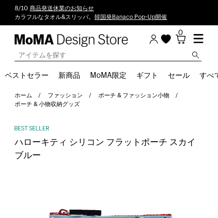
8/10
商品発送休業のお知らせ
カラフルなタオル&スリッパ。
韓国発Banaco Pop-Up開催
0
ベストセラー
新商品
MoMA限定
ギフト
セール
すべ
ホーム
ファッション
ポーチ & ファッション小物
ポーチ & 小物収納グッズ
ハローキティ シリコン フラットポーチ スカイ
ブルー