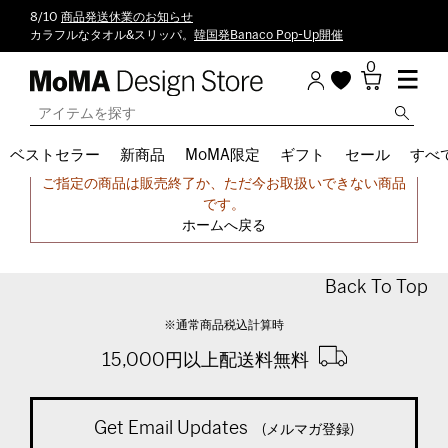
8/10
商品発送休業のお知らせ
カラフルなタオル&スリッパ。
韓国発Banaco Pop-Up開催
0
ベストセラー
新商品
MoMA限定
ギフト
セール
すべ
申し訳ございません。
ご指定の商品は販売終了か、ただ今お取扱いできない商品
です。
ホームへ戻る
Back To Top
※通常商品税込計算時
15,000円以上配送料無料
Get Email Updates
(メルマガ登録)