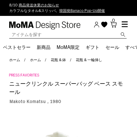
8/10
商品発送休業のお知らせ
カラフルなタオル&スリッパ。
韓国発Banaco Pop-Up開催
0
ベストセラー
新商品
MoMA限定
ギフト
セール
すべ
ホーム
ホーム
花瓶 & 鉢
花瓶 & 一輪挿し
ニュークリンクル スーパーバッグ ベース スモ
ール
Makoto Komatsu，1980