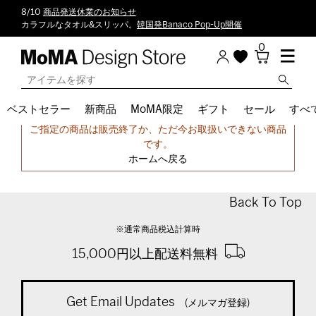
8/10
商品発送休業のお知らせ
カラフルなタオル&スリッパ。
韓国発Banaco Pop-Up開催
0
ベストセラー
新商品
MoMA限定
ギフト
セール
すべ
申し訳ございません。
ご指定の商品は販売終了か、ただ今お取扱いできない商品
です。
ホームへ戻る
Back To Top
※通常商品税込計算時
15,000円以上配送料無料
Get Email Updates
(メルマガ登録)