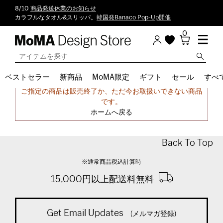
8/10
商品発送休業のお知らせ
カラフルなタオル&スリッパ。
韓国発Banaco Pop-Up開催
0
ベストセラー
新商品
MoMA限定
ギフト
セール
すべ
申し訳ございません。
ご指定の商品は販売終了か、ただ今お取扱いできない商品
です。
ホームへ戻る
Back To Top
※通常商品税込計算時
15,000円以上配送料無料
Get Email Updates
(メルマガ登録)