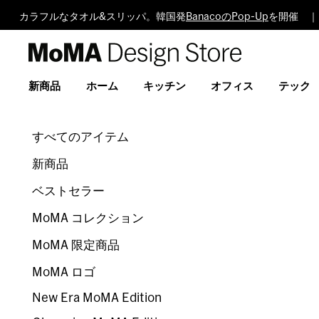
カラフルなタオル&スリッパ。韓国発
BanacoのPop-Up
を開催 ｜
MoMA
Design
Store
新商品
ホーム
キッチン
オフィス
テック
すべてのアイテム
新商品
ベストセラー
MoMA コレクション
MoMA 限定商品
MoMA ロゴ
New Era MoMA Edition