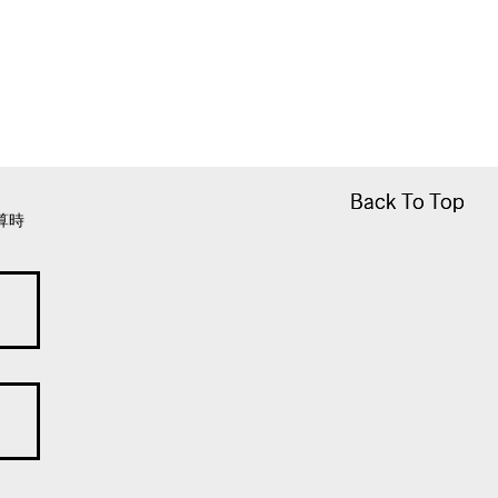
Back To Top
Back To Top
算時