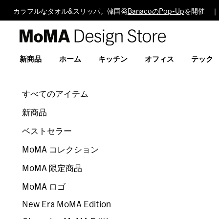
カラフルなタオル&スリッパ。韓国発
BanacoのPop-Up
を開催 ｜
MoMA
Design
Store
新商品
ホーム
キッチン
オフィス
テック
すべてのアイテム
新商品
ベストセラー
MoMA コレクション
MoMA 限定商品
MoMA ロゴ
New Era MoMA Edition