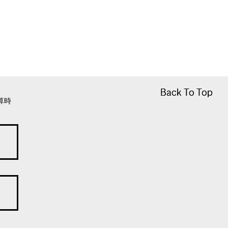
Back To Top
Back To Top
算時