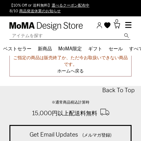
【10% Off or 送料無料】
選べるクーポン配布中
8/10
商品発送休業のお知らせ
0
ベストセラー
新商品
MoMA限定
ギフト
セール
すべ
申し訳ございません。
ご指定の商品は販売終了か、ただ今お取扱いできない商品
です。
ホームへ戻る
Back To Top
※通常商品税込計算時
15,000円以上配送料無料
Get Email Updates
(メルマガ登録)