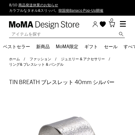
8/10
商品発送休業のお知らせ
カラフルなタオル&スリッパ。
韓国発Banaco Pop-Up開催
0
ベストセラー
新商品
MoMA限定
ギフト
セール
すべ
ホーム
ファッション
ジュエリー & アクセサリー
リング& ブレスレット & バングル
TIN BREATH ブレスレット 40mm シルバー