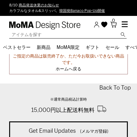
8/10
商品発送休業のお知らせ
カラフルなタオル&スリッパ。
韓国発Banaco Pop-Up開催
0
ベストセラー
新商品
MoMA限定
ギフト
セール
すべ
申し訳ございません。
ご指定の商品は販売終了か、ただ今お取扱いできない商品
です。
ホームへ戻る
Back To Top
※通常商品税込計算時
15,000円以上配送料無料
Get Email Updates
(メルマガ登録)