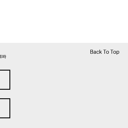
Back To Top
Back To Top
算時