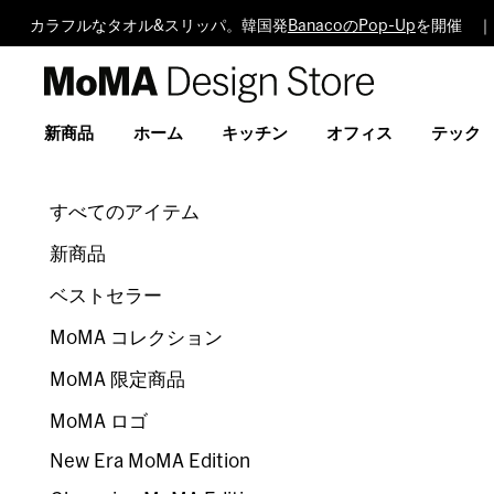
カラフルなタオル&スリッパ。韓国発
BanacoのPop-Up
を開催 ｜
MoMA
Design
Store
新商品
ホーム
キッチン
オフィス
テック
すべてのアイテム
新商品
ベストセラー
MoMA コレクション
MoMA 限定商品
MoMA ロゴ
New Era MoMA Edition