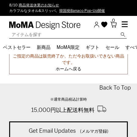
8/10
商品発送休業のお知らせ
カラフルなタオル&スリッパ。
韓国発Banaco Pop-Up開催
0
ベストセラー
新商品
MoMA限定
ギフト
セール
すべ
申し訳ございません。
ご指定の商品は販売終了か、ただ今お取扱いできない商品
です。
ホームへ戻る
Back To Top
※通常商品税込計算時
15,000円以上配送料無料
Get Email Updates
(メルマガ登録)