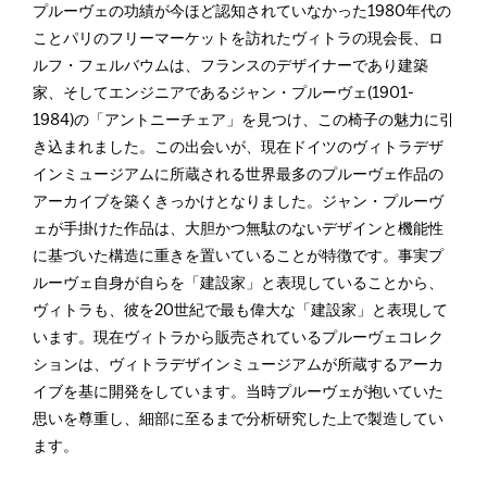
プルーヴェの功績が今ほど認知されていなかった1980年代の
ことパリのフリーマーケットを訪れたヴィトラの現会長、ロ
ルフ・フェルバウムは、フランスのデザイナーであり建築
家、そしてエンジニアであるジャン・プルーヴェ(1901-
1984)の「アントニーチェア」を見つけ、この椅子の魅力に引
き込まれました。この出会いが、現在ドイツのヴィトラデザ
インミュージアムに所蔵される世界最多のプルーヴェ作品の
アーカイブを築くきっかけとなりました。ジャン・プルーヴ
ェが手掛けた作品は、大胆かつ無駄のないデザインと機能性
に基づいた構造に重きを置いていることが特徴です。事実プ
ルーヴェ自身が自らを「建設家」と表現していることから、
ヴィトラも、彼を20世紀で最も偉大な「建設家」と表現して
います。現在ヴィトラから販売されているプルーヴェコレク
ションは、ヴィトラデザインミュージアムが所蔵するアーカ
イブを基に開発をしています。当時プルーヴェが抱いていた
思いを尊重し、細部に至るまで分析研究した上で製造してい
ます。