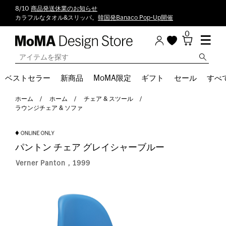
8/10
商品発送休業のお知らせ
カラフルなタオル&スリッパ。
韓国発Banaco Pop-Up開催
0
ベストセラー
新商品
MoMA限定
ギフト
セール
すべ
ホーム
ホーム
チェア & スツール
ラウンジチェア & ソファ
パントン チェア グレイシャーブルー
Verner Panton，1999