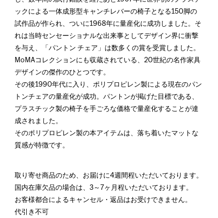
ックによる一体成形型キャンチレバーの椅子となる150脚の
試作品が作られ、ついに1968年に量産化に成功しました。そ
れは当時センセーショナルな出来事としてデザイン界に衝撃
を与え、「パントン チェア」は数多くの賞を受賞しました。
MoMAコレクションにも収蔵されている、20世紀の名作家具
デザインの傑作のひとつです。
その後1990年代に入り、ポリプロピレン製による現在のパン
トンチェアの量産化が成功。パントンが掲げた目標である、
プラスチック製の椅子を手ごろな価格で量産化することが達
成されました。
そのポリプロピレン製の本アイテムは、落ち着いたマットな
質感が特徴です。
取り寄せ商品のため、お届けに4週間程いただいております。
国内在庫欠品の場合は、3～7ヶ月程いただいております。
お客様都合によるキャンセル・返品はお受けできません。
代引き不可