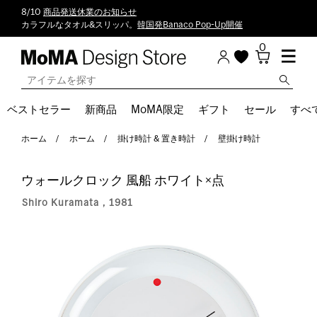
8/10
商品発送休業のお知らせ
カラフルなタオル&スリッパ。
韓国発Banaco Pop-Up開催
0
ベストセラー
新商品
MoMA限定
ギフト
セール
すべ
ホーム
ホーム
掛け時計 & 置き時計
壁掛け時計
ウォールクロック 風船 ホワイト×点
Shiro Kuramata，1981