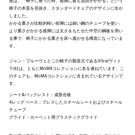
彼は、「椅子に座った時、後脚に最も負担がかかる」という
椅子の本質を見抜き、スタンダードチェアのデザインに生か
しました。
かかる重さが比較的軽い前脚には細い鋼のチューブを使い、
より重さがかかる後脚には太さをもたせた中空の鋼板を用い
る事で、椅子にかかる重さを床へ逃がせる構造になっていま
す。
ジャン・プルーヴェとこの椅子の製造元であるVitra(ヴィト
ラ)社は、ともにMoMAコレクションに名を連ねています。こ
のチェアも、MoMAコレクションに含まれているデザインで
す。
シート&バックレスト：成形合板
4レッグ ベース：プレスしたスチールシートおよびスチール
チューブ
グライド：カーペット用プラスチックグライド