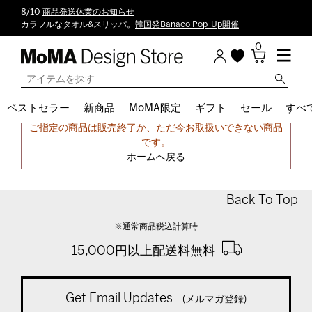
8/10
商品発送休業のお知らせ
カラフルなタオル&スリッパ。
韓国発Banaco Pop-Up開催
0
ベストセラー
新商品
MoMA限定
ギフト
セール
すべ
申し訳ございません。
ご指定の商品は販売終了か、ただ今お取扱いできない商品
です。
ホームへ戻る
Back To Top
※通常商品税込計算時
15,000円以上配送料無料
Get Email Updates
(メルマガ登録)