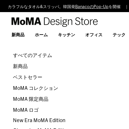
カラフルなタオル&スリッパ。韓国発
BanacoのPop-Up
を開催 ｜
MoMA
Design
Store
新商品
ホーム
キッチン
オフィス
テック
すべてのアイテム
新商品
ベストセラー
MoMA コレクション
MoMA 限定商品
MoMA ロゴ
New Era MoMA Edition