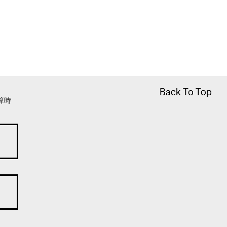
Back To Top
Back To Top
算時