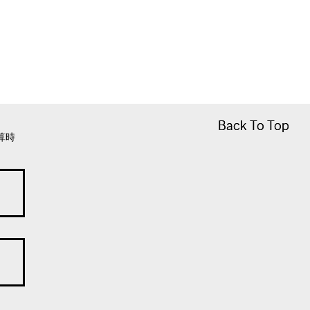
Back To Top
Back To Top
算時