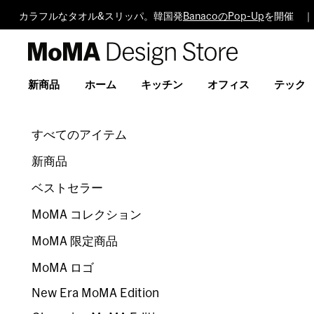
カラフルなタオル&スリッパ。韓国発
BanacoのPop-Up
を開催 ｜
MoMA
Design
Store
新商品
ホーム
キッチン
オフィス
テック
すべてのアイテム
新商品
ベストセラー
MoMA コレクション
MoMA 限定商品
MoMA ロゴ
New Era MoMA Edition