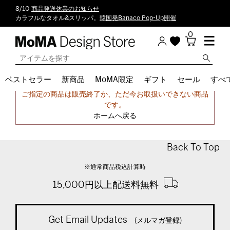
8/10
商品発送休業のお知らせ
カラフルなタオル&スリッパ。
韓国発Banaco Pop-Up開催
0
ベストセラー
新商品
MoMA限定
ギフト
セール
すべ
申し訳ございません。
ご指定の商品は販売終了か、ただ今お取扱いできない商品
です。
ホームへ戻る
Back To Top
※通常商品税込計算時
15,000円以上配送料無料
Get Email Updates
(メルマガ登録)