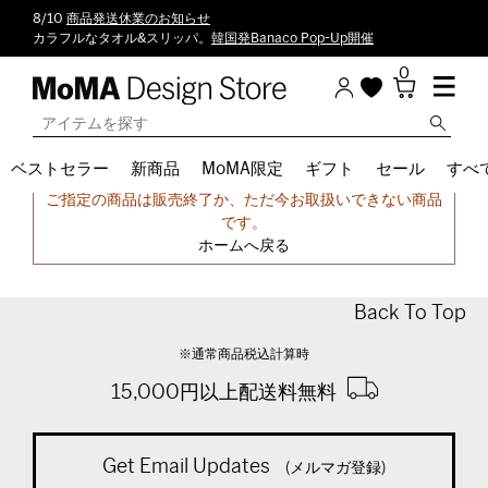
8/10
商品発送休業のお知らせ
カラフルなタオル&スリッパ。
韓国発Banaco Pop-Up開催
0
ベストセラー
新商品
MoMA限定
ギフト
セール
すべ
申し訳ございません。
ご指定の商品は販売終了か、ただ今お取扱いできない商品
です。
ホームへ戻る
Back To Top
※通常商品税込計算時
15,000円以上配送料無料
Get Email Updates
(メルマガ登録)