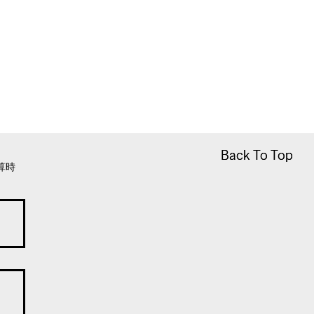
Back To Top
Back To Top
算時