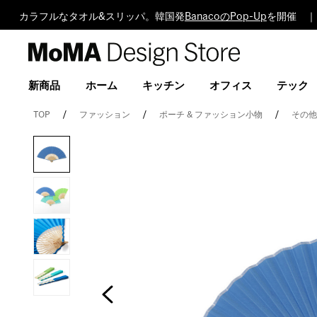
カラフルなタオル&スリッパ。韓国発
BanacoのPop-Up
を開催 ｜
MoMA
Design
Store
新商品
ホーム
キッチン
オフィス
テック
TOP
ファッション
ポーチ & ファッション小物
その