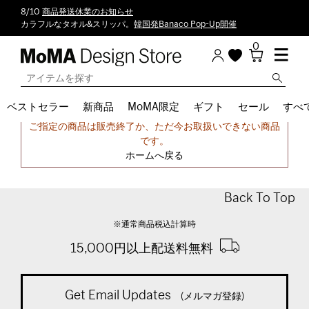
8/10
商品発送休業のお知らせ
カラフルなタオル&スリッパ。
韓国発Banaco Pop-Up開催
0
ベストセラー
新商品
MoMA限定
ギフト
セール
すべ
申し訳ございません。
ご指定の商品は販売終了か、ただ今お取扱いできない商品
です。
ホームへ戻る
Back To Top
※通常商品税込計算時
15,000円以上配送料無料
Get Email Updates
(メルマガ登録)