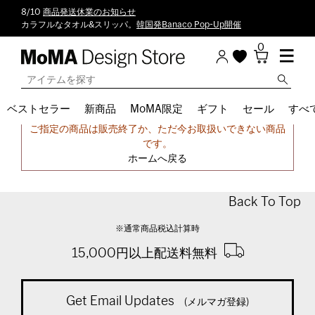
8/10
商品発送休業のお知らせ
カラフルなタオル&スリッパ。
韓国発Banaco Pop-Up開催
0
ベストセラー
新商品
MoMA限定
ギフト
セール
すべ
申し訳ございません。
ご指定の商品は販売終了か、ただ今お取扱いできない商品
です。
ホームへ戻る
Back To Top
※通常商品税込計算時
15,000円以上配送料無料
Get Email Updates
(メルマガ登録)