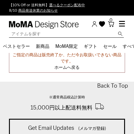
【10% Off or 送料無料】
選べるクーポン配布中
8/10
商品発送休業のお知らせ
0
ベストセラー
新商品
MoMA限定
ギフト
セール
すべ
申し訳ございません。
ご指定の商品は販売終了か、ただ今お取扱いできない商品
です。
ホームへ戻る
Back To Top
※通常商品税込計算時
15,000円以上配送料無料
Get Email Updates
(メルマガ登録)