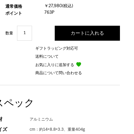
￥27,980(税込)
通常価格
763P
ポイント
数量
ギフトラッピング対応可
送料について
お気に入りに追加する
商品について問い合わせる
スペック
材
アルミニウム
イズ
cm：約14×8.8×3.3、重量404g