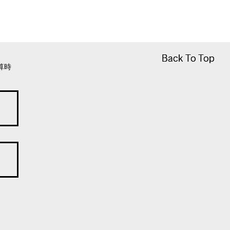
Back To Top
Back To Top
算時