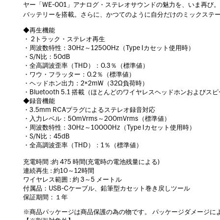
ヤー「WE-001」アナログ・ステレオサウンドの魅力を、いま再び。美し
バッテリーを搭載。さらに、かつてのように自分だけのミックステ
◆再生機能
・ 2トラック・ステレオ再生
・周波数特性：30Hz～12500Hz（Type Iカセット使用時）
・S/N比：50dB
・全高調波歪率（THD）：0.3％（標準値）
・ワウ・フラッター：0.2％（標準値）
・ヘッドホン出力：2×2mW（32Ω負荷時）
・Bluetooth 5.1 搭載（ほとんどのワイヤレスヘッドホンおよび
◆録音機能
・3.5mm RCAプラグによるステレオ録音対応
・入力レベル：50mVrms～200mVrms（標準値）
・周波数特性：30Hz～10000Hz（Type Iカセット使用時）
・S/N比：45dB
・全高調波歪率（THD）：1％（標準値）
充電時間 :約 4?5 時間(充電時の電池残量による)
連続再生 : 約10～12時間
ワイヤレス範囲 : 約 3～5 メートル
付属品：USB-Cケーブル、鉛筆型カセット巻き戻しツール
保証期間：１年
※商品パッケージは商品保護の為の物です。 パッケージダメージに