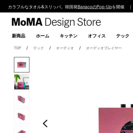
カラフルなタオル&スリッパ。韓国発
BanacoのPop-Up
を開催 ｜
MoMA
Design
Store
新商品
ホーム
キッチン
オフィス
テック
TOP
テック
オーディオ
オーディオプレイヤー