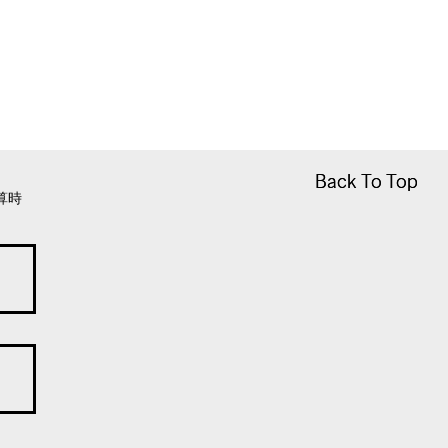
Back To Top
Back To Top
算時