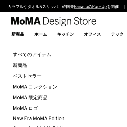
カラフルなタオル&スリッパ。韓国発
BanacoのPop-Up
を開催 ｜
MoMA
Design
Store
新商品
ホーム
キッチン
オフィス
テック
すべてのアイテム
新商品
ベストセラー
MoMA コレクション
MoMA 限定商品
MoMA ロゴ
New Era MoMA Edition