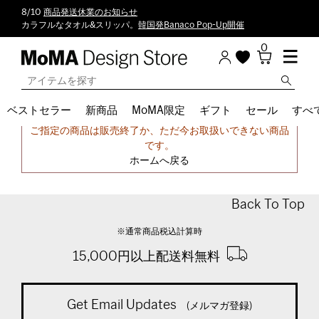
8/10
商品発送休業のお知らせ
カラフルなタオル&スリッパ。
韓国発Banaco Pop-Up開催
0
ベストセラー
新商品
MoMA限定
ギフト
セール
すべ
申し訳ございません。
ご指定の商品は販売終了か、ただ今お取扱いできない商品
です。
ホームへ戻る
Back To Top
※通常商品税込計算時
15,000円以上配送料無料
Get Email Updates
(メルマガ登録)