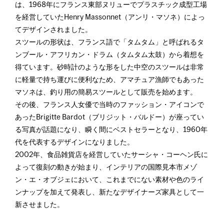
は、1968年にフランス東部ヌリューでプラスチック成型工場
を経営していたHenry Massonnet（アンリ・マソネ）によっ
てデザインされました。
スツールの形状は、フランス語で「タムタム」と呼ばれるタ
ンブール・アフリカン・ドラム（タムタム太鼓）から着想を
得ています。砂時計のような形をした中空のスツールは非常
に軽量で持ち運びに便利なため、アマチュア漁師でもあった
マソネは、釣り用の簡易スツールとして販売を始めます。
その後、フランス人女優で当時のファッション・アイコンで
あったBrigitte Bardot（ブリジット・バルドー）が座ってい
る写真が話題になり、瞬く間にベストセラーとなり、1960年
代を代表するデザインになりました。
2002年、食品雑貨店を経営していたサーシャ・コーヘン氏に
よって復刻の動きが始まり、インテリアの国際見本市メゾ
ン・エ・オブジェにおいて、これまでにない素材や色のライ
ンナップを加えて発表し、新たなデザイナーズ家具として一
新させました。