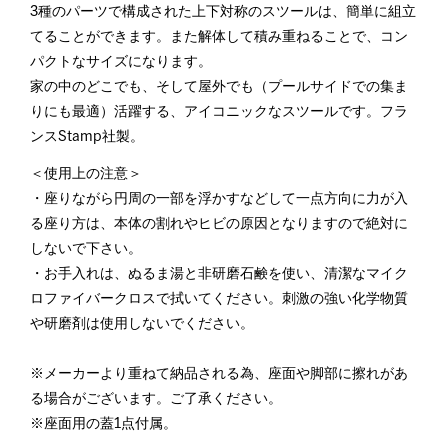
3種のパーツで構成された上下対称のスツールは、簡単に組立
てることができます。また解体して積み重ねることで、コン
パクトなサイズになります。
家の中のどこでも、そして屋外でも（プールサイドでの集ま
りにも最適）活躍する、アイコニックなスツールです。フラ
ンスStamp社製。
＜使用上の注意＞
・座りながら円周の一部を浮かすなどして一点方向に力が入
る座り方は、本体の割れやヒビの原因となりますので絶対に
しないで下さい。
・お手入れは、ぬるま湯と非研磨石鹸を使い、清潔なマイク
ロファイバークロスで拭いてください。刺激の強い化学物質
や研磨剤は使用しないでください。
※メーカーより重ねて納品される為、座面や脚部に擦れがあ
る場合がございます。ご了承ください。
※座面用の蓋1点付属。