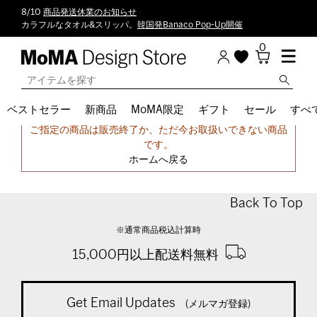
8/10
商品発送休業のお知らせ
カラフルなタオル&スリッパ。
韓国発Banaco Pop-Up開催
0
ベストセラー
新商品
MoMA限定
ギフト
セール
すべ
申し訳ございません。
ご指定の商品は販売終了か、ただ今お取扱いできない商品
です。
ホームへ戻る
Back To Top
※通常商品税込計算時
15,000円以上配送料無料
Get Email Updates
(メルマガ登録)