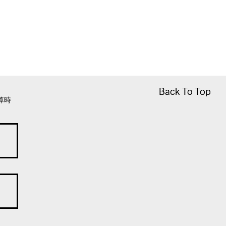
Back To Top
Back To Top
算時