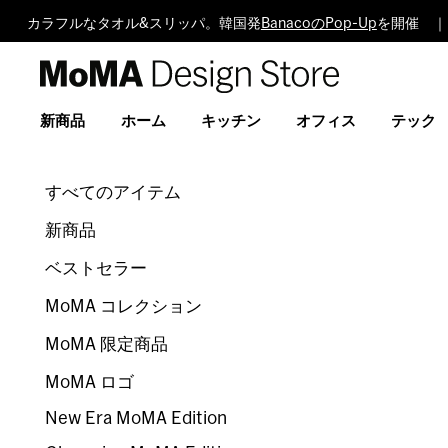
カラフルなタオル&スリッパ。韓国発
BanacoのPop-Up
を開催 ｜
MoMA
Design
Store
新商品
ホーム
キッチン
オフィス
テック
すべてのアイテム
新商品
ベストセラー
MoMA コレクション
MoMA 限定商品
MoMA ロゴ
New Era MoMA Edition