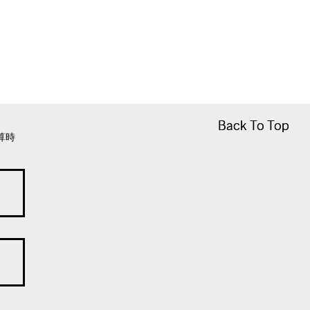
Back To Top
Back To Top
算時