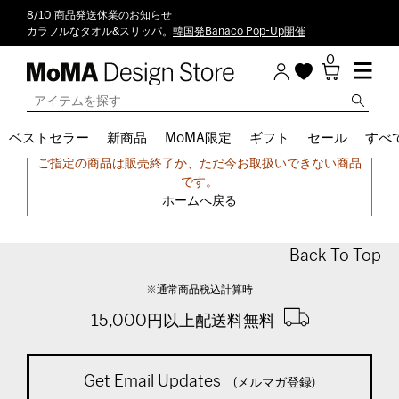
8/10
商品発送休業のお知らせ
カラフルなタオル&スリッパ。
韓国発Banaco Pop-Up開催
0
ベストセラー
新商品
MoMA限定
ギフト
セール
すべ
申し訳ございません。
ご指定の商品は販売終了か、ただ今お取扱いできない商品
です。
ホームへ戻る
Back To Top
※通常商品税込計算時
15,000円以上配送料無料
Get Email Updates
(メルマガ登録)