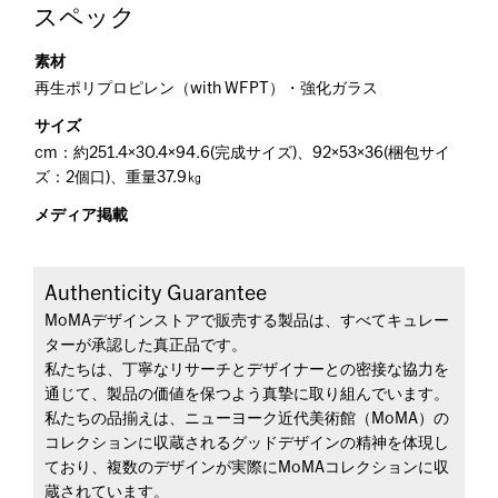
スペック
素材
再生ポリプロピレン（with WFPT）・強化ガラス
サイズ
cm：約251.4×30.4×94.6(完成サイズ)、92×53×36(梱包サイ
ズ：2個口)、重量37.9㎏
メディア掲載
Authenticity Guarantee
MoMAデザインストアで販売する製品は、すべてキュレー
ターが承認した真正品です。
私たちは、丁寧なリサーチとデザイナーとの密接な協力を
通じて、製品の価値を保つよう真摯に取り組んでいます。
私たちの品揃えは、ニューヨーク近代美術館（MoMA）の
コレクションに収蔵されるグッドデザインの精神を体現し
ており、複数のデザインが実際にMoMAコレクションに収
蔵されています。