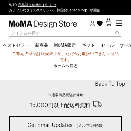
8/10
商品発送休業のお知らせ
カラフルなタオル&スリッパ。
韓国発Banaco Pop-Up開催
0
ベストセラー
新商品
MoMA限定
ギフト
セール
すべ
申し訳ございません。
ご指定の商品は販売終了か、ただ今お取扱いできない商品
です。
ホームへ戻る
Back To Top
※通常商品税込計算時
15,000円以上配送料無料
Get Email Updates
(メルマガ登録)