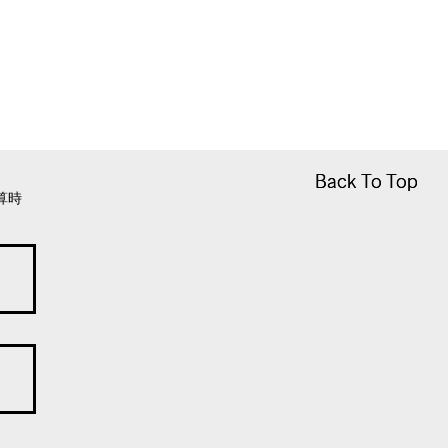
Back To Top
Back To Top
算時