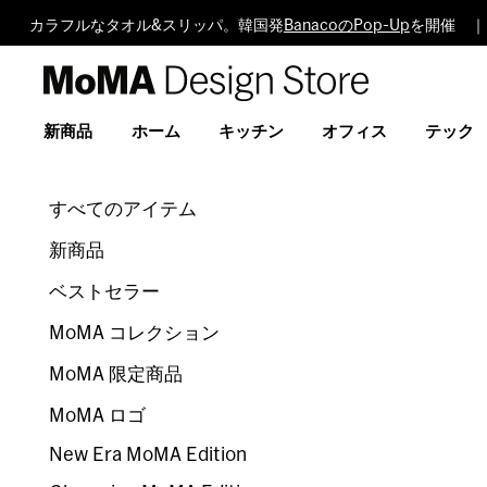
カラフルなタオル&スリッパ。韓国発
BanacoのPop-Up
を開催 ｜
MoMA
Design
Store
新商品
ホーム
キッチン
オフィス
テック
すべてのアイテム
新商品
ベストセラー
MoMA コレクション
MoMA 限定商品
MoMA ロゴ
New Era MoMA Edition