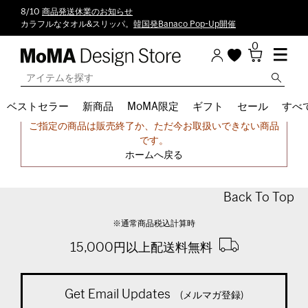
8/10
商品発送休業のお知らせ
カラフルなタオル&スリッパ。
韓国発Banaco Pop-Up開催
0
ベストセラー
新商品
MoMA限定
ギフト
セール
すべ
申し訳ございません。
ご指定の商品は販売終了か、ただ今お取扱いできない商品
です。
ホームへ戻る
Back To Top
※通常商品税込計算時
15,000円以上配送料無料
Get Email Updates
(メルマガ登録)