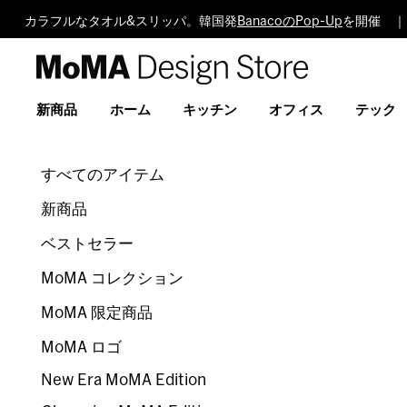
カラフルなタオル&スリッパ。韓国発
BanacoのPop-Up
を開催 ｜
MoMA
Design
Store
新商品
ホーム
キッチン
オフィス
テック
すべてのアイテム
新商品
ベストセラー
MoMA コレクション
MoMA 限定商品
MoMA ロゴ
New Era MoMA Edition