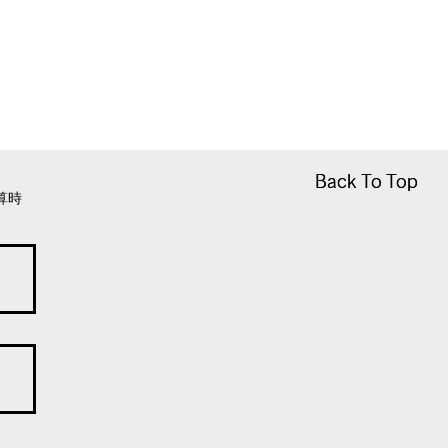
Back To Top
Back To Top
算時